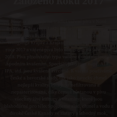
Založeno Roku 2017
Pivovar navazuje na tradici vaření piva v Nové
Bystrici, kdy v roce 1482 obdrželi mílové právo při
vaření piva bystričtí měšťané od své vrchnosti
Wolfganga Krajíře z Krajku. Pivovar byl založen v
roce 2017 a vaření piva bylo obnoveno na jaře roku
2018. Piva plzeňského typu vaříme dvourmutove se
spodním kvašením. Speciály, jako jsou např. ALE,
IPA, atd. jsou kvašené svrchně. K vaření používáme
české a bavorské slady, tak jako žatecký chmel
nejlepší kvality. Piva jsou nefiltrovaná a
nepasterizovaná, díky čemuž zůstanou v pivu
všechny živé kultury a vitamíny, které jsou
blahodárné pro tělo. Spojujeme slad, chmel a vodu z
divoké České Kanady ve zlatavý a lahodný mok,