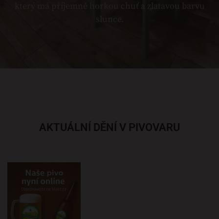
který má příjemně horkou chuť a zlatavou barvu
slunce.
AKTUÁLNÍ DĚNÍ V PIVOVARU