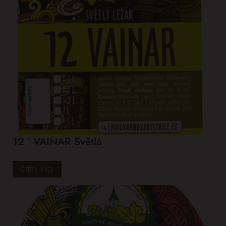
12 ° VAINAR Světlá
ČTĚTE VÍCE