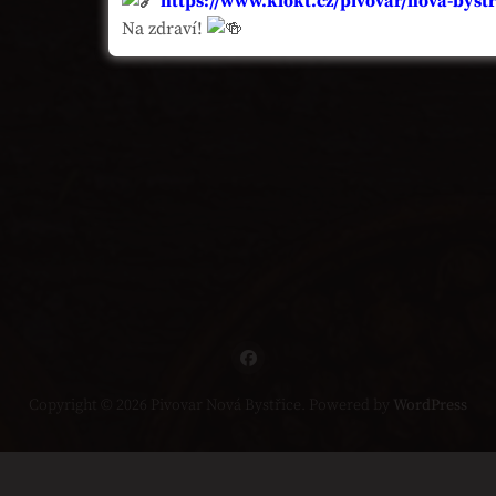
https://www.klokt.cz/pivovar/nova-bystr
Na zdraví!
Copyright © 2026 Pivovar Nová Bystřice. Powered by
WordPress