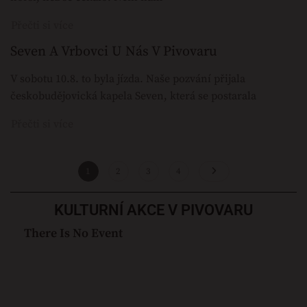
Přečti si více
Seven A Vrbovci U Nás V Pivovaru
V sobotu 10.8. to byla jízda. Naše pozvání přijala
českobudějovická kapela Seven, která se postarala
Přečti si více
1
2
3
4
KULTURNÍ AKCE V PIVOVARU
There Is No Event