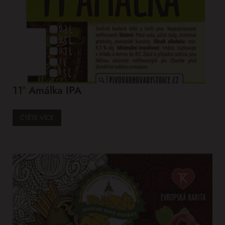
11° Amálka IPA
ČTĚTE VÍCE