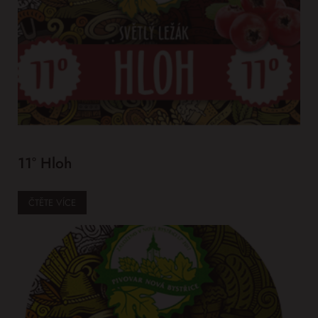
11° Hloh
ČTĚTE VÍCE