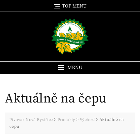
Skip
TOP MENU
to
content
MENU
Aktuálně na čepu
>
>
>
Aktuálně na
Pivovar Nová Bystřice
Produkty
Výchozí
čepu