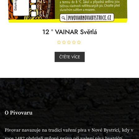
12 ° VAINAR Světlá
H
o
ČTĚTE VÍCE
d
n
o
c
e
n
í
0
z
5
O Pivovaru
Pivovar navazuje na tradici vaření piva v Nové Bystrici, kdy v
roce 1482 obdrželi mílové právo při vaření piva bystričtí