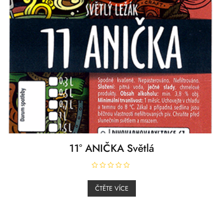
11° ANIČKA Světlá
H
o
ČTĚTE VÍCE
d
n
o
c
e
n