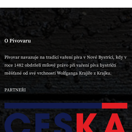
O Pivovaru
Pivovar navazuje na tradici vaření piva v Nové Bystrici, kdy v
roce 1482 obdrželi mílové právo při vaření piva bystričtí
měšťané od své vrchnosti Wolfganga Krajíře z Krajku.
PARTNEŘI