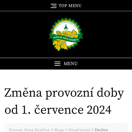
Skip
TOP MENU
to
content
MENU
Změna provozní doby
od 1. července 2024
>
>
>
Změna
Pivovar Nová Bystřice
Blogs
Nezařazené