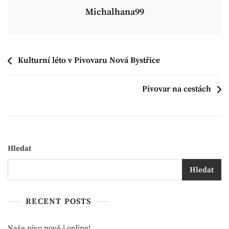
Michalhana99
Navigace
Kulturní léto v Pivovaru Nová Bystřice
Pro
Pivovar na cestách
Příspěvek
Hledat
Hledat
RECENT POSTS
Naše pivo nově i online!