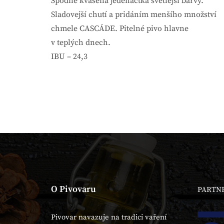
Spodne kvašená jedenáctka svetlejší barvy.
Sladovejší chutí a pridáním menšího množství
chmele CASCÁDE. Pitelné pivo hlavne
v teplých dnech.
IBU – 24,3
O Pivovaru
PARTN
Pivovar navazuje na tradici vaření