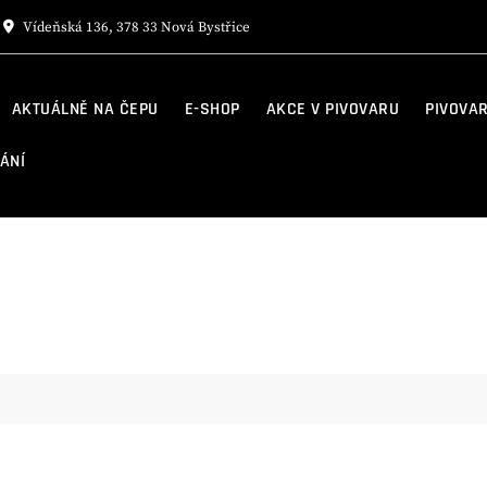
Vídeňská 136, 378 33 Nová Bystřice
AKTUÁLNĚ NA ČEPU
E-SHOP
AKCE V PIVOVARU
PIVOVA
ÁNÍ